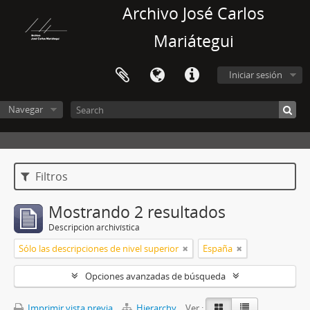
Archivo José Carlos
Mariátegui
Iniciar sesión
Navegar
Filtros
Mostrando 2 resultados
Descripción archivística
Sólo las descripciones de nivel superior
España
Opciones avanzadas de búsqueda
Imprimir vista previa
Hierarchy
Ver :