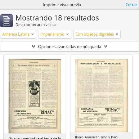
Imprimir vista previa
Cerrar
Mostrando 18 resultados
Descripción archivística
América Latina
Imperialismo
Con objetos digitales
Opciones avanzadas de búsqueda
Ibero-Americanismo y Pan-
Divagaciones sobre el tema de la