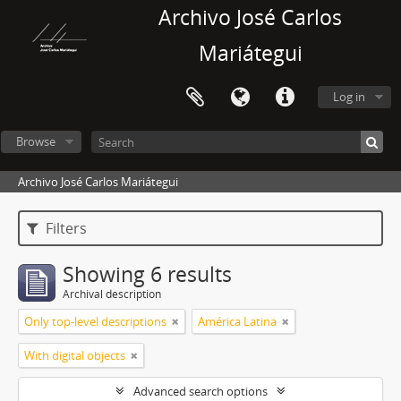
Archivo José Carlos
Mariátegui
Log in
Browse
Archivo José Carlos Mariátegui
Filters
Showing 6 results
Archival description
Only top-level descriptions
América Latina
With digital objects
Advanced search options