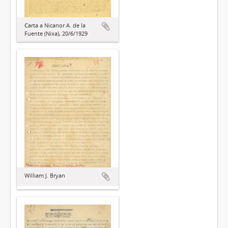
Carta a Nicanor A. de la
Fuente (Nixa), 20/6/1929
William J. Bryan