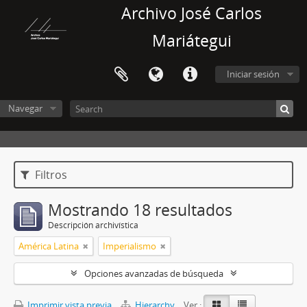
Archivo José Carlos
Mariátegui
Iniciar sesión
Navegar
Filtros
Mostrando 18 resultados
Descripción archivística
América Latina
Imperialismo
Opciones avanzadas de búsqueda
Imprimir vista previa
Hierarchy
Ver :