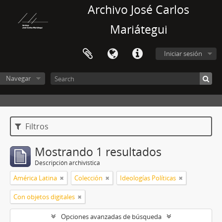
Archivo José Carlos
Mariátegui
Iniciar sesión
Navegar
Filtros
Mostrando 1 resultados
Descripción archivística
América Latina
Colección
Ideologías Políticas
Con objetos digitales
Opciones avanzadas de búsqueda