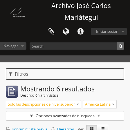
Archivo José Carlos
Mariátegui
Iniciar sesión
Navegar
Filtros
Mostrando 6 resultados
Descripción archivística
Sólo las descripciones de nivel superior
América Latina
Opciones avanzadas de búsqueda
Imprimir vista previa
Hierarchy
Ver :