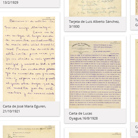
13/2/1929
T
Tarjeta de Luis Alberto Sánchez,
G
3/1930
Carta de José María Eguren,
21/10/1921
Carta de Lucas
Oyague,16/8/1928
C
1