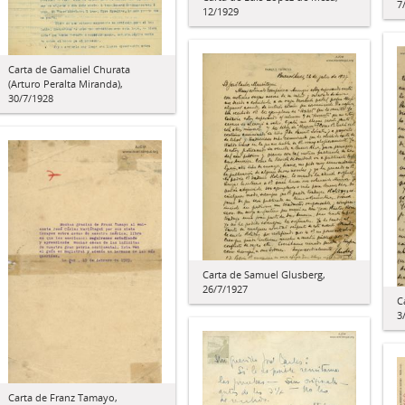
7
12/1929
Carta de Gamaliel Churata
(Arturo Peralta Miranda),
30/7/1928
Carta de Samuel Glusberg,
26/7/1927
C
3
Carta de Franz Tamayo,