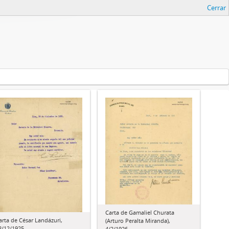
Cerrar
Carta de Gamaliel Churata
arta de César Landázuri,
(Arturo Peralta Miranda),
8/12/1925
4/2/1926