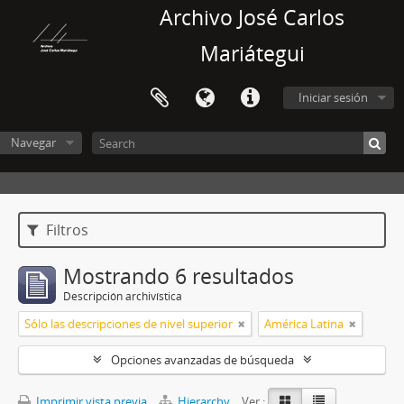
Archivo José Carlos
Mariátegui
Iniciar sesión
Navegar
Filtros
Mostrando 6 resultados
Descripción archivística
Sólo las descripciones de nivel superior
América Latina
Opciones avanzadas de búsqueda
Imprimir vista previa
Hierarchy
Ver :