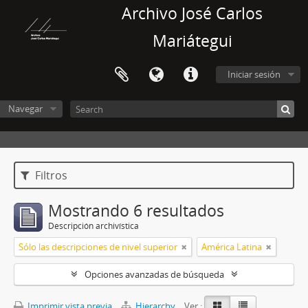
Archivo José Carlos
Mariátegui
Iniciar sesión
Navegar
Filtros
Mostrando 6 resultados
Descripción archivística
Sólo las descripciones de nivel superior
América Latina
Opciones avanzadas de búsqueda
Imprimir vista previa
Hierarchy
Ver :