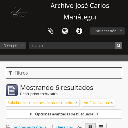
Archivo José Carlos
Mariátegui
Iniciar sesión
Navegar
Filtros
Mostrando 6 resultados
Descripción archivística
Sólo las descripciones de nivel superior
América Latina
Opciones avanzadas de búsqueda
Imprimir vista previa
Hierarchy
Ver :