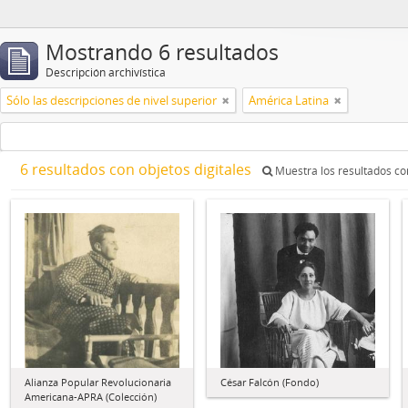
Mostrando 6 resultados
Descripción archivística
Sólo las descripciones de nivel superior
América Latina
6 resultados con objetos digitales
Muestra los resultados con
Alianza Popular Revolucionaria
César Falcón (Fondo)
Americana-APRA (Colección)