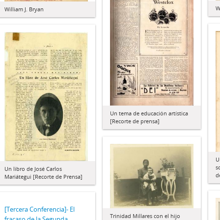
W
William J. Bryan
Un tema de educación artística
[Recorte de prensa]
U
s
Un libro de José Carlos
d
Mariátegui [Recorte de Prensa]
[Tercera Conferencia]- El
Trinidad Millares con el hijo
fracaso de la Segunda