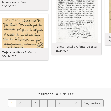
Mariátegui de Cavero,
16/10/1919
T
M
Tarjeta Postal a Alfonso De Silva,
28/2/1927
Tarjeta de Néstor S. Martos,
30/11/1929
Resultados 1 a 50 de 1393
1
2
3
4
5
6
7
...
28
Siguiente »