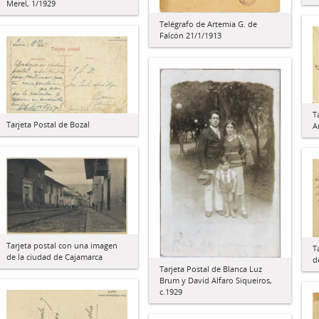
Merel, 1/1929
Telégrafo de Artemia G. de
Falcón 21/1/1913
T
Tarjeta Postal de Bozal
A
Tarjeta postal con una imagen
T
de la ciudad de Cajamarca
d
Tarjeta Postal de Blanca Luz
Brum y David Alfaro Siqueiros,
c.1929