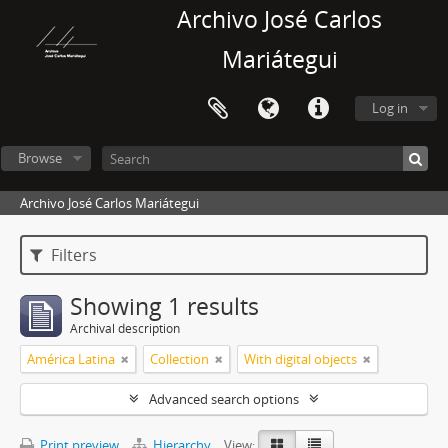
Archivo José Carlos
Mariátegui
Log in
Browse
Archivo José Carlos Mariátegui
Filters
Showing 1 results
Archival description
América Latina
Collection
With digital objects
Advanced search options
Print preview
Hierarchy
View: