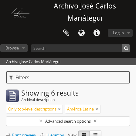
Archivo José Carlos
Mariátegui
Log in
Browse
Archivo José Carlos Mariátegui
Filters
Showing 6 results
Archival description
Only top-level descriptions
América Latina
Advanced search options
Print preview
Hierarchy
View: