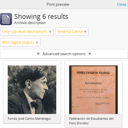
Print preview
Close
Showing 6 results
Archival description
Only top-level descriptions
América Latina
With digital objects
Advanced search options
Fondo José Carlos Mariátegui
Federación de Estudiantes del
Perú (Fondo)