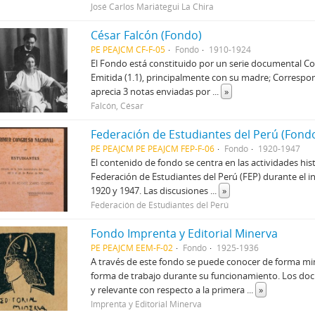
José Carlos Mariátegui La Chira
César Falcón (Fondo)
PE PEAJCM CF-F-05
Fondo
1910-1924
El Fondo está constituido por un serie documental Co
Emitida (1.1), principalmente con su madre; Correspond
aprecia 3 notas enviadas por
...
»
Falcón, César
Federación de Estudiantes del Perú (Fond
PE PEAJCM PE PEAJCM FEP-F-06
Fondo
1920-1947
El contenido de fondo se centra en las actividades his
Federación de Estudiantes del Perú (FEP) durante el i
1920 y 1947. Las discusiones
...
»
Federación de Estudiantes del Perú
Fondo Imprenta y Editorial Minerva
PE PEAJCM EEM-F-02
Fondo
1925-1936
A través de este fondo se puede conocer de forma minu
forma de trabajo durante su funcionamiento. Los do
y relevante con respecto a la primera
...
»
Imprenta y Editorial Minerva