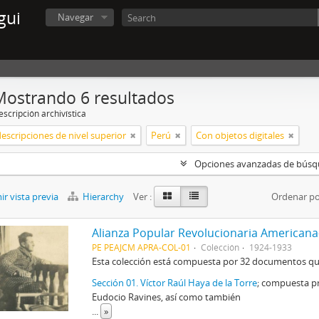
gui
Navegar
Mostrando 6 resultados
scripción archivística
descripciones de nivel superior
Perú
Con objetos digitales
Opciones avanzadas de bús
r vista previa
Hierarchy
Ver :
Ordenar po
Alianza Popular Revolucionaria Americana
PE PEAJCM APRA-COL-01
Colección
1924-1933
Esta colección está compuesta por 32 documentos que 
Sección 01. Víctor Raúl Haya de la Torre
; compuesta pr
Eudocio Ravines, así como también
...
»