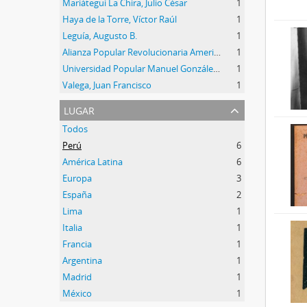
Mariátegui La Chira, Julio César
1
Haya de la Torre, Víctor Raúl
1
Leguía, Augusto B.
1
Alianza Popular Revolucionaria Americana (APRA)
1
Universidad Popular Manuel González Prada
1
Valega, Juan Francisco
1
lugar
Todos
Perú
6
América Latina
6
Europa
3
España
2
Lima
1
Italia
1
Francia
1
Argentina
1
Madrid
1
México
1