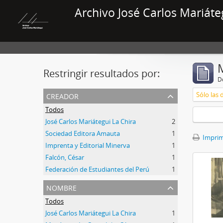
Archivo José Carlos Mariáte
Restringir resultados por:
De
creador
Sólo las 
Todos
José Carlos Mariátegui La Chira
2
Sociedad Editora Amauta
1
Imprimi
Imprenta y Editorial Minerva
1
Falcón, César
1
Federación de Estudiantes del Perú
1
nombre
Todos
José Carlos Mariátegui La Chira
1