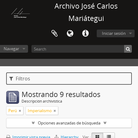
Archivo José Carlos
Mariátegui
Iniciar sesión
Navegar
Filtros
Mostrando 9 resultados
Descripción archivística
Perú
Imperialismo
Opciones avanzadas de búsqueda
Imprimir vista previa
Hierarchy
Ver :