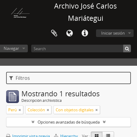
Archivo José Carlos
Mariátegui
Iniciar sesión
Navegar
Filtros
Mostrando 1 resultados
Descripción archivística
Perú
Colección
Con objetos digitales
Opciones avanzadas de búsqueda
Imprimir vista previa
Hierarchy
Ver :