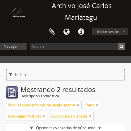
Archivo José Carlos
Mariátegui
Iniciar sesión
Navegar
Filtros
Mostrando 2 resultados
Descripción archivística
Sólo las descripciones de nivel superior
Perú
Ideologías Políticas
Con objetos digitales
Opciones avanzadas de búsqueda