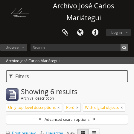
Archivo José Carlos
Mariátegui
Log in
Browse
Archivo José Carlos Mariátegui
Filters
Showing 6 results
Archival description
Only top-level descriptions
Perú
With digital objects
Advanced search options
Print preview
Hierarchy
View: