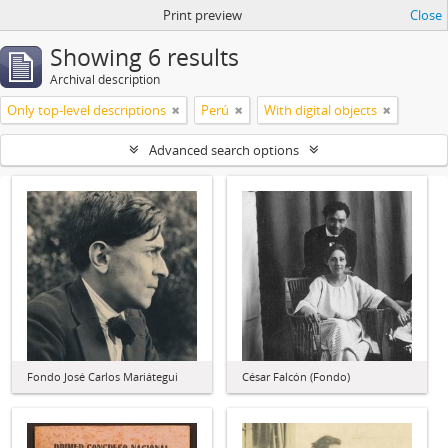
Print preview
Close
Showing 6 results
Archival description
Only top-level descriptions
Perú
With digital objects
Advanced search options
Fondo José Carlos Mariátegui
César Falcón (Fondo)