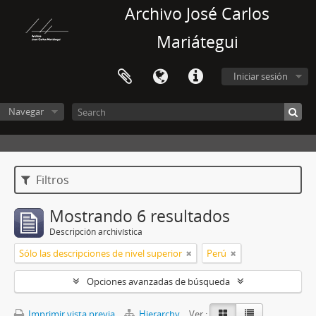
Archivo José Carlos
Mariátegui
Iniciar sesión
Navegar
Filtros
Mostrando 6 resultados
Descripción archivística
Sólo las descripciones de nivel superior
Perú
Opciones avanzadas de búsqueda
Imprimir vista previa
Hierarchy
Ver :