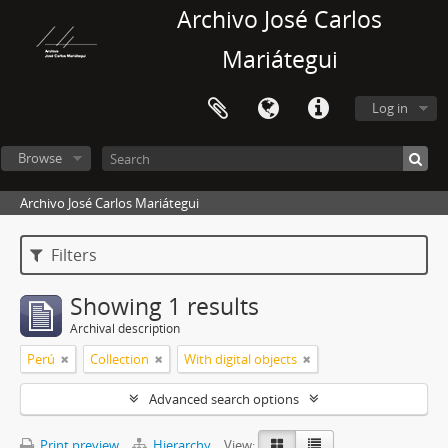
Archivo José Carlos
Mariátegui
Log in
Browse
Archivo José Carlos Mariátegui
Filters
Showing 1 results
Archival description
Perú
Collection
With digital objects
Advanced search options
Print preview
Hierarchy
View: