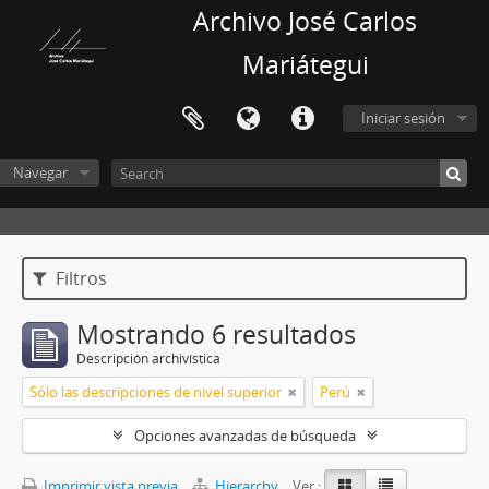
Archivo José Carlos
Mariátegui
Iniciar sesión
Navegar
Filtros
Mostrando 6 resultados
Descripción archivística
Sólo las descripciones de nivel superior
Perú
Opciones avanzadas de búsqueda
Imprimir vista previa
Hierarchy
Ver :