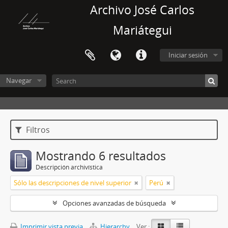
Archivo José Carlos
Mariátegui
Iniciar sesión
Navegar
Filtros
Mostrando 6 resultados
Descripción archivística
Sólo las descripciones de nivel superior
Perú
Opciones avanzadas de búsqueda
Imprimir vista previa
Hierarchy
Ver :