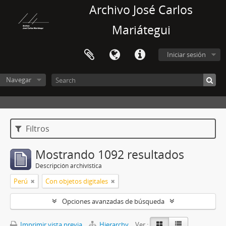
Archivo José Carlos
Mariátegui
Iniciar sesión
Navegar
Filtros
Mostrando 1092 resultados
Descripción archivística
Perú
Con objetos digitales
Opciones avanzadas de búsqueda
Imprimir vista previa
Hierarchy
Ver :