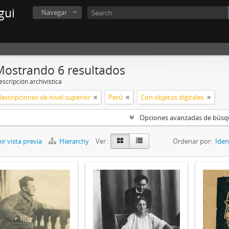
gui
Navegar
Mostrando 6 resultados
scripción archivística
descripciones de nivel superior
Perú
Con objetos digitales
Opciones avanzadas de bús
r vista previa
Hierarchy
Ver :
Ordenar por:
Iden