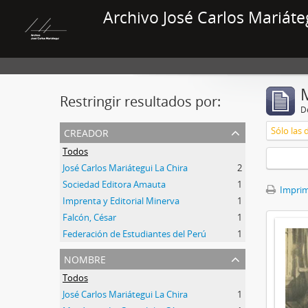
Archivo José Carlos Mariáte
Restringir resultados por:
De
creador
Sólo las 
Todos
José Carlos Mariátegui La Chira
2
Sociedad Editora Amauta
1
Imprimi
Imprenta y Editorial Minerva
1
Falcón, César
1
Federación de Estudiantes del Perú
1
nombre
Todos
José Carlos Mariátegui La Chira
1