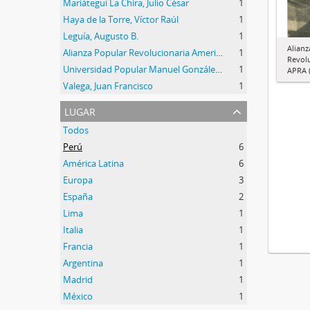
Mariátegui La Chira, Julio César
1
Haya de la Torre, Víctor Raúl
1
Leguía, Augusto B.
1
Alianz
Alianza Popular Revolucionaria Americana (APRA)
1
Revol
Universidad Popular Manuel González Prada
1
APRA (
Valega, Juan Francisco
1
lugar
Todos
Perú
6
América Latina
6
Europa
3
España
2
Lima
1
Italia
1
Francia
1
Argentina
1
Madrid
1
México
1