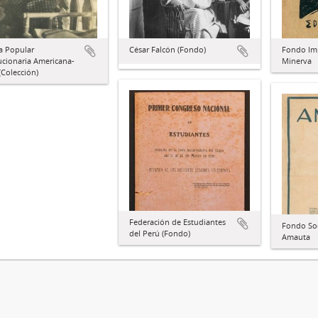
a Popular
César Falcón (Fondo)
Fondo Imp
ucionaria Americana-
Minerva
Colección)
Federación de Estudiantes
Fondo Soc
del Perú (Fondo)
Amauta