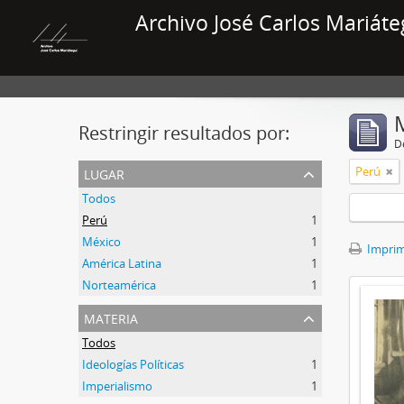
Archivo José Carlos Mariáte
Restringir resultados por:
De
lugar
Perú
Todos
Perú
1
México
1
Imprimi
América Latina
1
Norteamérica
1
materia
Todos
Ideologías Políticas
1
Imperialismo
1