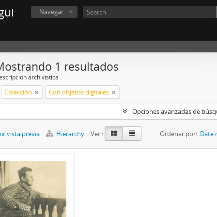
gui
Navegar
Mostrando 1 resultados
scripción archivística
Colección
Con objetos digitales
Opciones avanzadas de bús
r vista previa
Hierarchy
Ver :
Ordenar por:
Date 