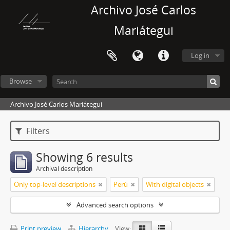
Archivo José Carlos
Mariátegui
Log in
Browse
Archivo José Carlos Mariátegui
Filters
Showing 6 results
Archival description
Only top-level descriptions
Perú
With digital objects
Advanced search options
Print preview
Hierarchy
View: