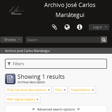
Archivo José Carlos
Mariátegui
Log in
Browse
Archivo José Carlos Mariátegui
Filters
Showing 1 results
Archival description
Only top-level descriptions
Perú
Imperialismo
With digital objects
Advanced search options