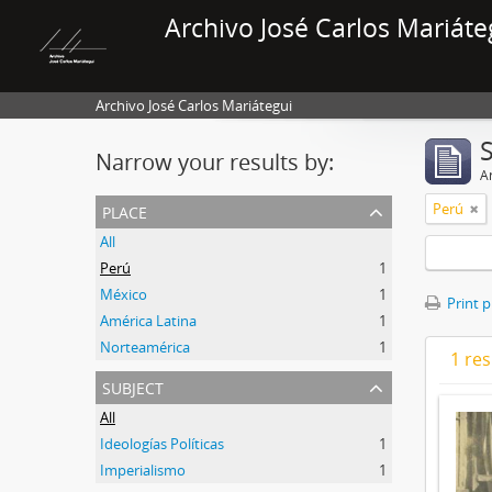
Archivo José Carlos Mariáte
Archivo José Carlos Mariátegui
Narrow your results by:
Ar
place
Perú
All
Perú
1
México
1
Print 
América Latina
1
Norteamérica
1
1 res
subject
All
Ideologías Políticas
1
Imperialismo
1