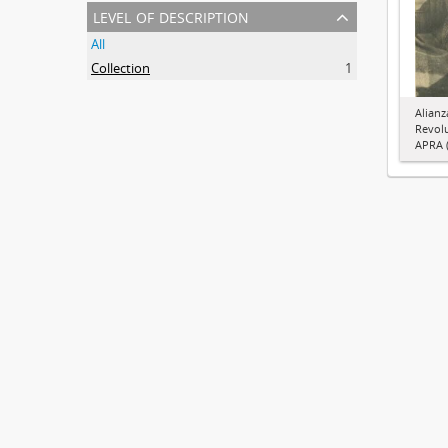
level of description
All
Collection
1
Alianz
Revol
APRA (