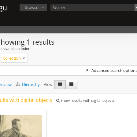
gui
Browse
Showing 1 results
chival description
Collection
Advanced search option
preview
Hierarchy
View:
ults with digital objects
Show results with digital objects