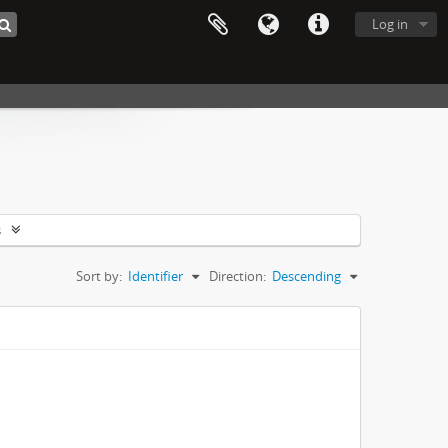
Log in
s
Sort by:
Identifier
Direction:
Descending