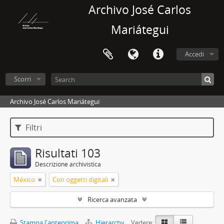
Archivo José Carlos
Mariátegui
Accedi
Scorri
Archivo José Carlos Mariátegui
Filtri
Risultati 103
Descrizione archivistica
México
Con oggetti digitali
Ricerca avanzata
Stampa l'anteprima
Hierarchy
Vedere: