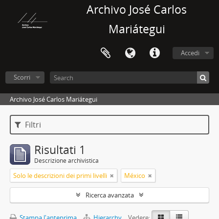
Archivo José Carlos
Mariátegui
Accedi
Scorri
Archivo José Carlos Mariátegui
Filtri
Risultati 1
Descrizione archivistica
Solo le descrizioni dei primi livelli
México
Ricerca avanzata
Stampa l'anteprima
Hierarchy
Vedere: