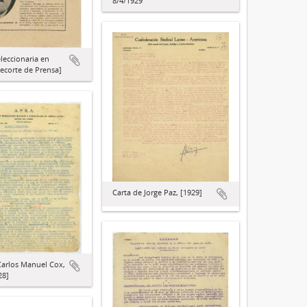
8/4/1929
eleccionaria en
ecorte de Prensa]
Carta de Jorge Paz, [1929]
Carlos Manuel Cox,
28]