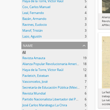
Haya de la Torre, Víctor Raúl
5
Cox, Carlos Manuel
4
Leal, Fernando
4
Alianz
Bazán, Armando
3
Revol
Ravines, Eudocio
3
APRA (
Marof, Tristán
3
Lazo, Agustín
3
name
All
Revista Amauta
19
Alianza Popular Revolucionaria Americana (APRA)
18
Haya de la Torre, Víctor Raúl
12
Pavletich, Esteban
8
Vasconcelos, José
7
Secretaría de Educación Pública (México)
7
La fed
Revista Mundial
6
trabaj
Partido Nacionalista Libertador del Perú
6
La nat
occide
José Carlos Mariátegui La Chira
5