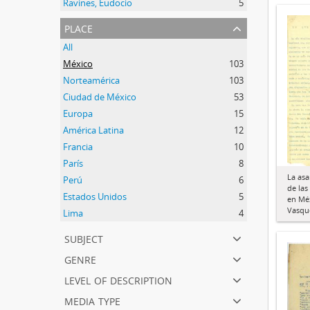
Ravines, Eudocio
5
place
All
México
103
Norteamérica
103
Ciudad de México
53
Europa
15
América Latina
12
Francia
10
París
8
La asa
Perú
6
de las
Estados Unidos
5
en Méx
Vasqu
Lima
4
subject
genre
level of description
media type