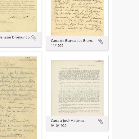
Baltasar Dromundo,
Carta de Blanca Luz Brum,
11/1929
Carta a José Malanca,
9/10/1929