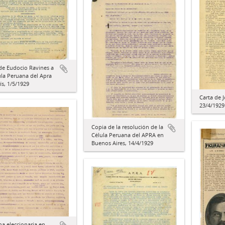
de Eudocio Ravines a
ula Peruana del Apra
ís, 1/5/1929
Carta de 
23/4/1929
Copia de la resolución de la
Célula Peruana del APRA en
Buenos Aires, 14/4/1929
ha eleccionaria en