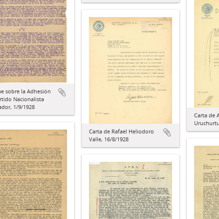
e sobre la Adhesión
rtido Nacionalista
ador, 1/9/1928
Carta de A
Uruchurtu
Carta de Rafael Heliodoro
Valle, 16/8/1928