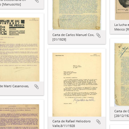
o [Manuscrito]
La lucha 
México [R
Carta de Carlos Manuel Cox,
[01/1929]
de Martí Casanovas,
Carta de 
[28/12/19
Carta de Rafael Heliodoro
Valle,8/11/1928