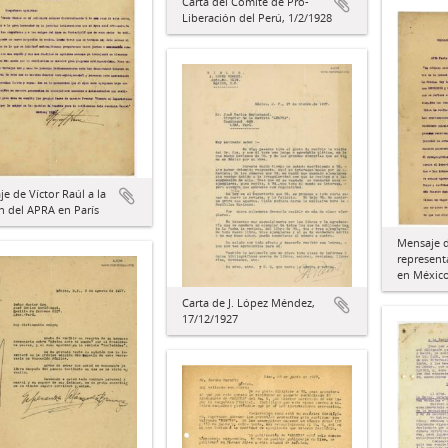
Carta del Comité de Pro-
Liberación del Perú, 1/2/1928
e de Víctor Raúl a la
n del APRA en París
Mensaje d
represent
en Méxic
Carta de J. López Méndez,
17/12/1927