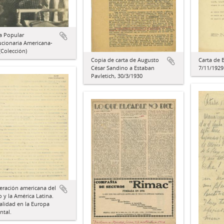
a Popular
ucionaria Americana-
Colección)
Copia de carta de Augusto
Carta de 
César Sandino a Estaban
7/11/1929
Pavletich, 30/3/1930
eración americana del
o y la América Latina.
alidad en la Europa
ntal.