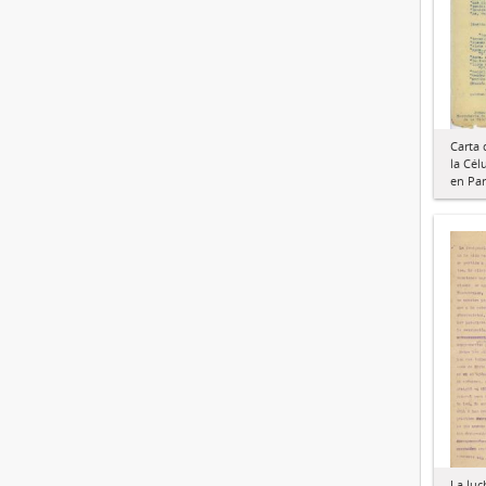
Carta 
la Cél
en Par
La luc