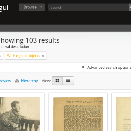
gui
Browse
Showing 103 results
chival description
With digital objects
Advanced search option
preview
Hierarchy
View: