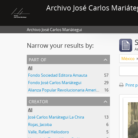
Archivo José Carlos Mariáte
Archivo José Carlos Mariátegui
Narrow your results by:
Ar
part of
México
All
Fondo Sociedad Editora Amauta
57
Fondo José Carlos Mariátegui
29
Print 
Alianza Popular Revolucionaria Americana-APRA (Colección)
16
creator
All
José Carlos Mariátegui La Chira
13
Rojas, Jacoba
6
Valle, Rafael Heliodoro
5