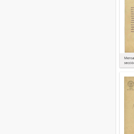
Mensaj
secció