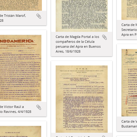
de Tristán Marof,
28
Carta de 
Secretario
Apra en P
Carta de Magda Portal a los
compañeros de la Célula
peruana del Apra en Buenos
Aires, 18/6/1928
de Víctor Raúl a
o Ravines, 4/4/1928
Carta de V
Bustamant