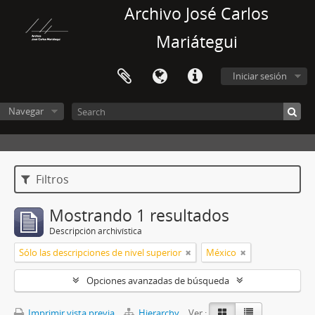
Archivo José Carlos
Mariátegui
Iniciar sesión
Navegar
Filtros
Mostrando 1 resultados
Descripción archivística
Sólo las descripciones de nivel superior
México
Opciones avanzadas de búsqueda
Imprimir vista previa
Hierarchy
Ver :