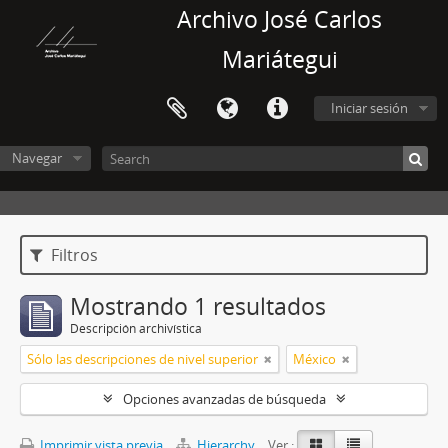
Archivo José Carlos
Mariátegui
Iniciar sesión
Navegar
Filtros
Mostrando 1 resultados
Descripción archivística
Sólo las descripciones de nivel superior
México
Opciones avanzadas de búsqueda
Imprimir vista previa
Hierarchy
Ver :