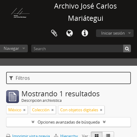
Archivo José Carlos
Mariátegui
Iniciar sesión
Navegar
Filtros
Mostrando 1 resultados
Descripción archivística
México
Colección
Con objetos digitales
Opciones avanzadas de búsqueda
Imprimir vista previa
Hierarchy
Ver :