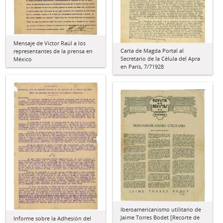
Mensaje de Víctor Raúl a los
Carta de Magda Portal al
representantes de la prensa en
Secretario de la Célula del Apra
México
en París, 7/71928
Iberoamericanismo utilitario de
Jaime Torres Bodet [Recorte de
Informe sobre la Adhesión del