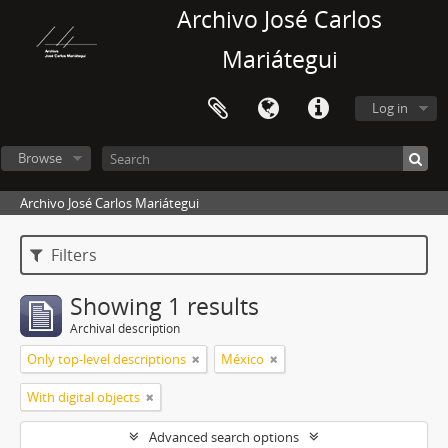
Archivo José Carlos
Mariátegui
Log in
Browse
Archivo José Carlos Mariátegui
Filters
Showing 1 results
Archival description
Only top-level descriptions
México
With digital objects
Advanced search options