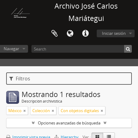
Archivo José Carlos
Mariátegui
Iniciar sesión
Navegar
Filtros
Mostrando 1 resultados
Descripción archivística
México
Colección
Con objetos digitales
Opciones avanzadas de búsqueda
Imprimir vista previa
Hierarchy
Ver :