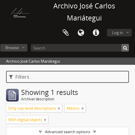
Archivo José Carlos
Mariátegui
Log in
Browse
Archivo José Carlos Mariátegui
Filters
Showing 1 results
Archival description
Only top-level descriptions
México
With digital objects
Advanced search options