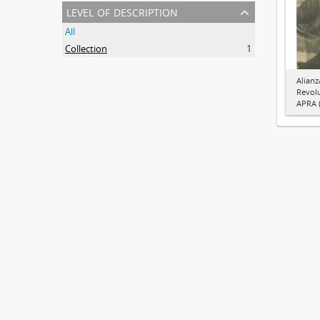
level of description
All
Collection
1
Alianz
Revol
APRA (