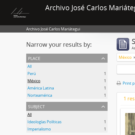
Archivo José Carlos Mariáte
Archivo José Carlos Mariátegui
Narrow your results by:
Ar
place
México
All
Perú
1
México
1
Print 
América Latina
1
Norteamérica
1
1 res
subject
All
Ideologías Políticas
1
Imperialismo
1