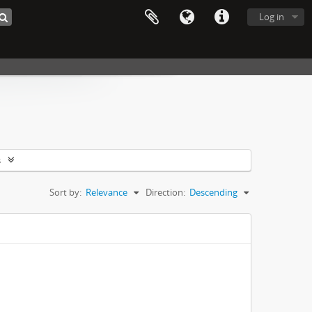
Log in
s
Sort by:
Relevance
Direction:
Descending