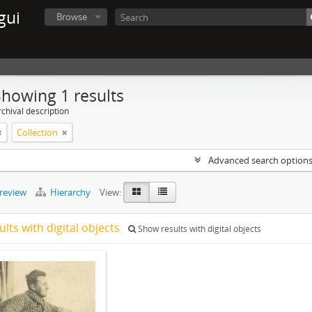
gui
Browse
Showing 1 results
chival description
Collection
Advanced search option
preview
Hierarchy
View:
ults with digital objects
Show results with digital objects