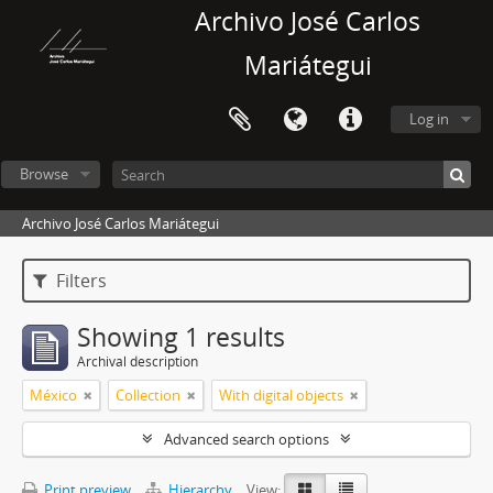
Archivo José Carlos
Mariátegui
Log in
Browse
Archivo José Carlos Mariátegui
Filters
Showing 1 results
Archival description
México
Collection
With digital objects
Advanced search options
Print preview
Hierarchy
View: