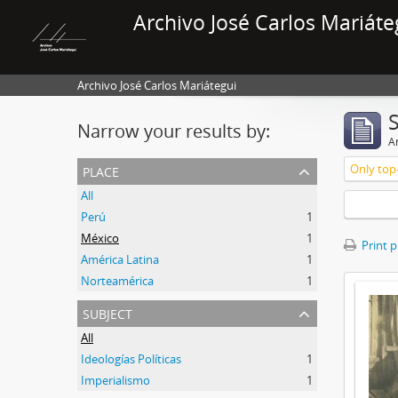
Archivo José Carlos Mariáte
Archivo José Carlos Mariátegui
Narrow your results by:
Ar
place
Only top-
All
Perú
1
México
1
Print 
América Latina
1
Norteamérica
1
subject
All
Ideologías Políticas
1
Imperialismo
1