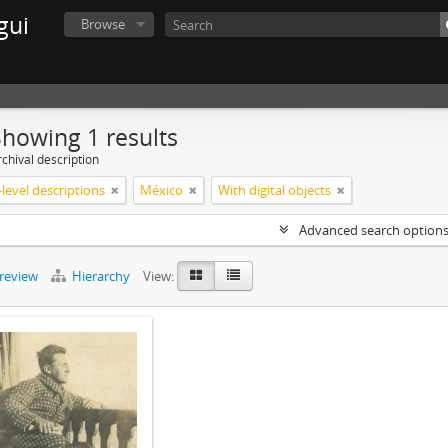
gui
Browse
Showing 1 results
chival description
level descriptions
México
With digital objects
Advanced search option
preview
Hierarchy
View: