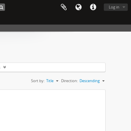
Log in
s
Sort by:
Title
Direction:
Descending