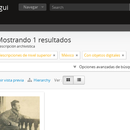
gui
Navegar
Mostrando 1 resultados
scripción archivística
descripciones de nivel superior
México
Con objetos digitales
Opciones avanzadas de bús
r vista previa
Hierarchy
Ver :