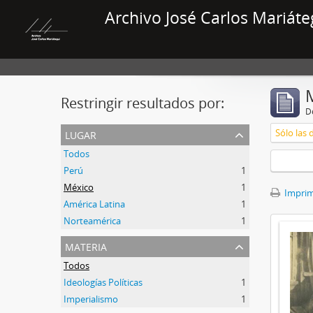
Archivo José Carlos Mariáte
Restringir resultados por:
De
lugar
Sólo las 
Todos
Perú
1
México
1
Imprimi
América Latina
1
Norteamérica
1
materia
Todos
Ideologías Políticas
1
Imperialismo
1