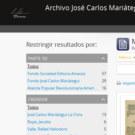
Archivo José Carlos Mariáte
Restringir resultados por:
De
parte de
México
Todos
Fondo Sociedad Editora Amauta
57
Fondo José Carlos Mariátegui
29
Imprimi
Alianza Popular Revolucionaria Americana-APRA (Colección)
16
creador
Todos
José Carlos Mariátegui La Chira
13
Rojas, Jacoba
6
Valle, Rafael Heliodoro
5