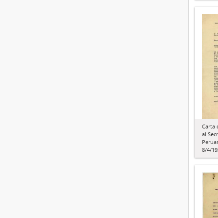
Carta 
al Sec
Peruan
8/4/19