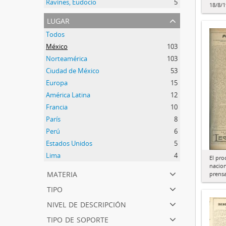
Ravines, Eudocio
5
18/8/
lugar
Todos
México
103
Norteamérica
103
Ciudad de México
53
Europa
15
América Latina
12
Francia
10
París
8
Perú
6
Estados Unidos
5
Lima
4
El pro
nacion
materia
prens
tipo
nivel de descripción
tipo de soporte