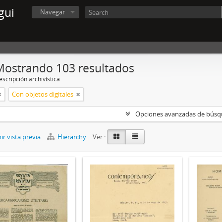
gui
Navegar
Mostrando 103 resultados
scripción archivística
Con objetos digitales
Opciones avanzadas de bús
r vista previa
Hierarchy
Ver :