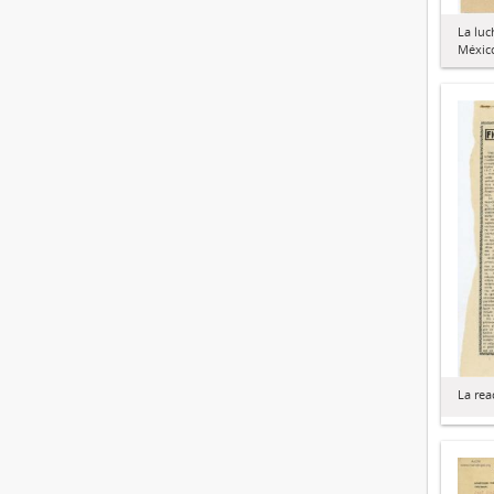
La luc
México
La rea