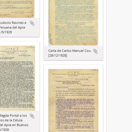
Eudocio Ravines a
 Peruana del Apra
1/5/1929
Carta de Carlos Manuel Cox,
[28/12/1928]
Magda Portal a los
s de la Célula
el Apra en Buenos
6/1928