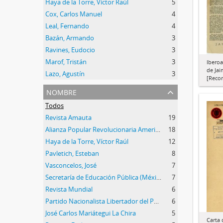
Haya de la Torre, Víctor Raúl
5
Cox, Carlos Manuel
4
Leal, Fernando
4
Bazán, Armando
3
Ravines, Eudocio
3
Marof, Tristán
3
Iberoa
de Jai
Lazo, Agustín
3
[Recor
nombre
Todos
Revista Amauta
19
Alianza Popular Revolucionaria Americana (APRA)
18
Haya de la Torre, Víctor Raúl
12
Pavletich, Esteban
8
Vasconcelos, José
7
Secretaría de Educación Pública (México)
7
Revista Mundial
6
Partido Nacionalista Libertador del Perú
6
José Carlos Mariátegui La Chira
5
Carta 