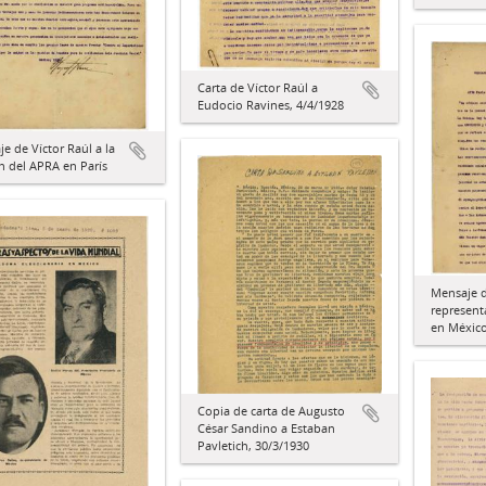
Carta de Víctor Raúl a
Eudocio Ravines, 4/4/1928
e de Víctor Raúl a la
n del APRA en París
Mensaje d
represent
en Méxic
Copia de carta de Augusto
César Sandino a Estaban
Pavletich, 30/3/1930