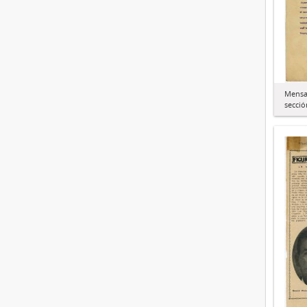
Mensaj
secció