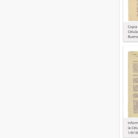
Copia 
Célul
Buenos
Inform
la Cél
1/9/19