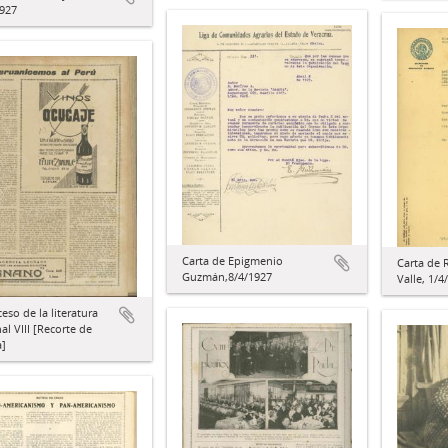
1927
Carta de Epigmenio
Carta de 
Guzmán,8/4/1927
Valle, 1/4
ceso de la literatura
al VIII [Recorte de
a]