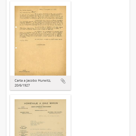
Carta a Jacobo Hurwitz,
20/6/1927