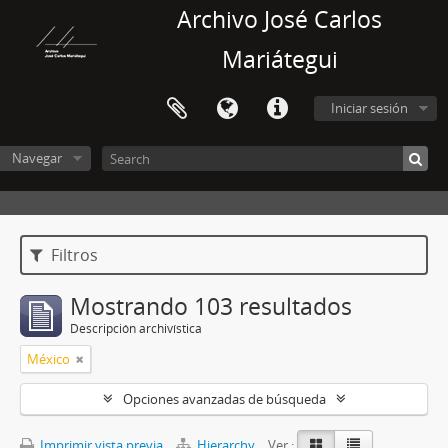
Archivo José Carlos
Mariátegui
Iniciar sesión
Navegar
Filtros
Mostrando 103 resultados
Descripción archivística
México
Opciones avanzadas de búsqueda
Imprimir vista previa
Hierarchy
Ver :