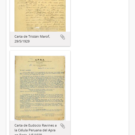
Carta de Tristán Marof,
29/5/1929
Carta de Eudocio Ravines a
la Célula Peruana del Apra
en París, 1/5/1929