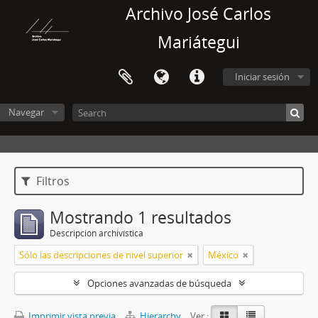
Archivo José Carlos
Mariátegui
Iniciar sesión
Navegar
Filtros
Mostrando 1 resultados
Descripción archivística
Sólo las descripciones de nivel superior
México
Opciones avanzadas de búsqueda
Imprimir vista previa
Hierarchy
Ver :