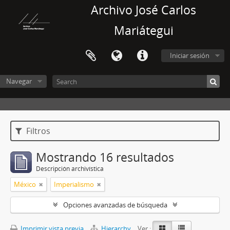
Archivo José Carlos
Mariátegui
Iniciar sesión
Navegar
Filtros
Mostrando 16 resultados
Descripción archivística
México
Imperialismo
Opciones avanzadas de búsqueda
Imprimir vista previa
Hierarchy
Ver :