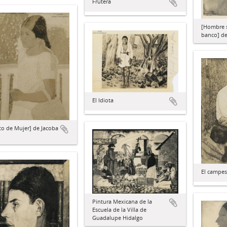
Frutera
[Hombre 
banco] de
El Idiota
to de Mujer] de Jacoba
El campes
Pintura Mexicana de la
Escuela de la Villa de
Guadalupe Hidalgo