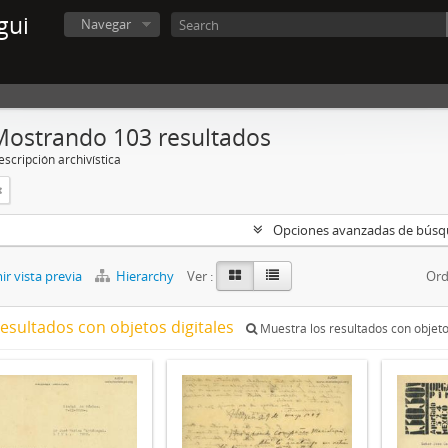
gui
Navegar
Mostrando 103 resultados
scripción archivística
Opciones avanzadas de bús
r vista previa
Hierarchy
Ver :
Ord
resultados con objetos digitales
Muestra los resultados con objeto