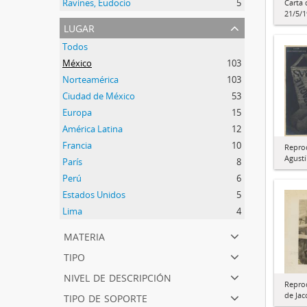
Ravines, Eudocio
5
Carta 
21/5/
lugar
Todos
México
103
Norteamérica
103
Ciudad de México
53
Europa
15
América Latina
12
Francia
10
Repro
Agustí
París
8
Perú
6
Estados Unidos
5
Lima
4
materia
tipo
nivel de descripción
Repro
tipo de soporte
de Jac