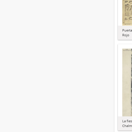
Puerta
Rojo
La fie
Chalm