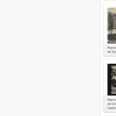
Repro
de To
Repro
de Cri
Caden