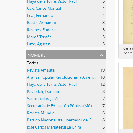
Haya de la Torre, Víctor Raúl
5
Cox, Carlos Manuel
4
Leal, Fernando
4
Bazán, Armando
3
Ravines, Eudocio
3
Marof, Tristán
3
Lazo, Agustín
3
Carta
nombre
7/11/
Todos
Revista Amauta
19
Alianza Popular Revolucionaria Americana (APRA)
18
Haya de la Torre, Víctor Raúl
12
Pavletich, Esteban
8
Vasconcelos, José
7
Secretaría de Educación Pública (México)
7
Revista Mundial
6
Partido Nacionalista Libertador del Perú
6
José Carlos Mariátegui La Chira
5