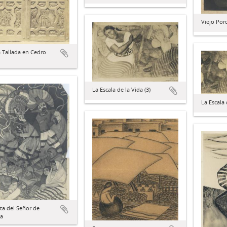
Viejo Por
 Tallada en Cedro
La Escala de la Vida (3)
La Escala 
sta del Señor de
a