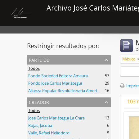
Archivo José Carlos Mariáte
Restringir resultados por:
De
parte de
México
Todos
Fondo Sociedad Editora Amauta
57
Fondo José Carlos Mariátegui
29
Imprimi
Alianza Popular Revolucionaria Americana-APRA (Colección)
16
creador
103 
Todos
José Carlos Mariátegui La Chira
13
Rojas, Jacoba
6
Valle, Rafael Heliodoro
5