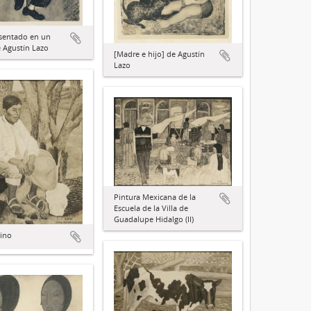
sentado en un
 Agustín Lazo
[Madre e hijo] de Agustín
Lazo
Pintura Mexicana de la
Escuela de la Villa de
Guadalupe Hidalgo (II)
ino